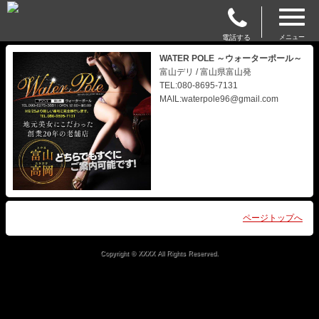
電話する
メニュー
WATER POLE ～ウォーターポール～
富山デリ / 富山県富山発
TEL:080-8695-7131
MAIL:waterpole96@gmail.com
ページトップへ
Copyright © XXXX All Rights Reserved.