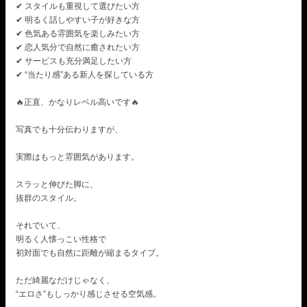
✔ スタイルも重視して選びたい方
✔ 明るく話しやすい子が好きな方
✔ 色気ある雰囲気を楽しみたい方
✔ 恋人気分で自然に癒されたい方
✔ サービスも充分満足したい方
✔ “当たり感”ある新人を探している方
🔥正直、かなりレベル高いです🔥
写真でも十分伝わりますが、
実際はもっと雰囲気があります。
スラッと伸びた脚に、
抜群のスタイル。
それでいて、
明るく人懐っこい性格で
初対面でも自然に距離が縮まるタイプ。
ただ綺麗なだけじゃなく、
“エロさ”もしっかり感じさせる空気感。