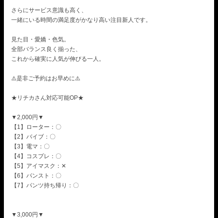
さらにサービス意識も高く、
一緒にいる時間の満足度がかなり高い注目新人です。
見た目・愛嬌・色気。
全部バランス良く揃った、
これから確実に人気が伸びる一人。
⚠️是非ご予約はお早めに⚠️
★リチカさん対応可能OP★
▼2,000円▼
【1】ローター：〇
【2】バイブ：〇
【3】電マ：〇
【4】コスプレ：〇
【5】アイマスク：‪✕‬
【6】パンスト：〇
【7】パンツ持ち帰り：〇
▼3,000円▼