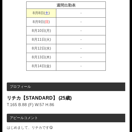
週間出勤表
8月8日(
土
)
-
8月9日(
日
)
-
8月10日(
月
)
-
8月11日(
火
)
-
8月12日(
水
)
-
8月13日(
木
)
-
8月14日(
金
)
-
プロフィール
リチカ【STANDARD】
(25歳)
T.165 B.88 (F) W.57 H.86
アピールコメント
はじめまして、リチカです😋